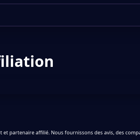
iliation
 et partenaire affilié. Nous fournissons des avis, des comp