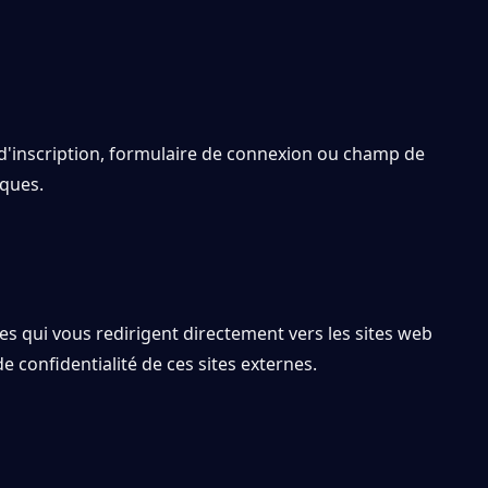
d'inscription, formulaire de connexion ou champ de
rques.
nes qui vous redirigent directement vers les sites web
confidentialité de ces sites externes.