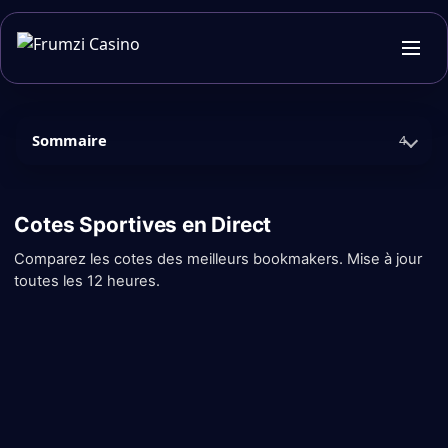
Sommaire
4
Cotes Sportives en Direct
Comparez les cotes des meilleurs bookmakers. Mise à jour
toutes les 12 heures.